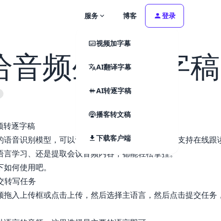
服务
博客
登录
视频加字幕
I给音频生成逐字稿
AI翻译字幕
✕
✕
请登录
AI转逐字稿
播客转文稿
音频转逐字稿
下载客户端
的语音识别模型，可以让你轻松把音频转成逐字稿。支持在线跟
购买VIP
语言学习、还是提取会议音频内容，都能轻松拿捏。
忘记密码？
下如何使用吧。
提交转写任务
登录账号
注册免费试用
频拖入上传框或点击上传，然后选择主语言，然后点击提交任务